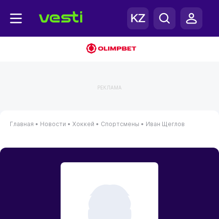
РЕКЛАМА
Главная
•
Новости
•
Хоккей
•
Спортсмены
•
Иван Щеглов