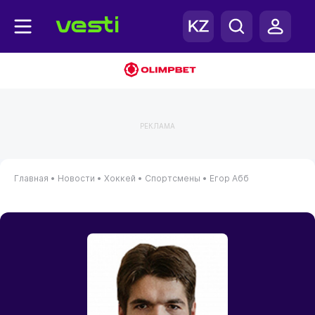
РЕКЛАМА
Главная
•
Новости
•
Хоккей
•
Спортсмены
•
Егор Абб