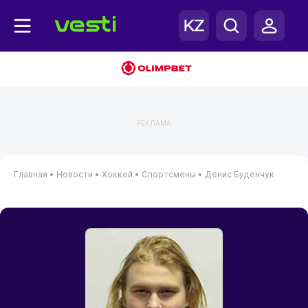
РЕКЛАМА
Главная
•
Новости
•
Хоккей
•
Спортсмены
•
Денис Буденчук