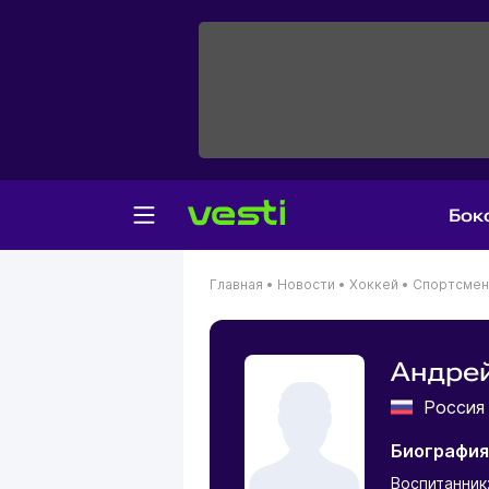
Бок
Главная
•
Новости
•
Хоккей
•
Спортсме
Андре
Росси
Биография
Воспитанник