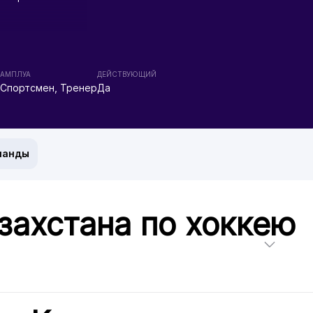
АМПЛУА
ДЕЙСТВУЮЩИЙ
Спортсмен, Тренер
Да
манды
захстана по хоккею