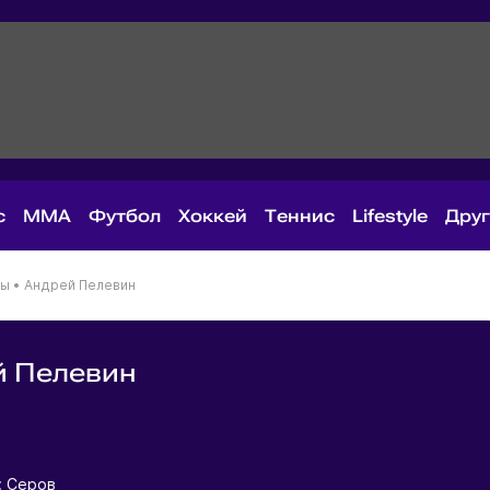
с
MMA
Футбол
Хоккей
Теннис
Lifestyle
Дру
ны
•
Андрей Пелевин
й Пелевин
я
: Серов