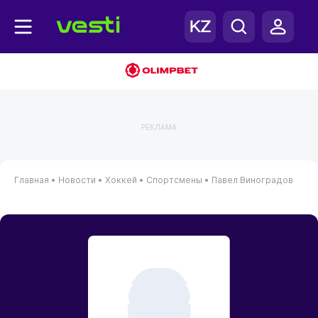
РЕКЛАМА
Главная
•
Новости
•
Хоккей
•
Спортсмены
•
Павел Виноградов