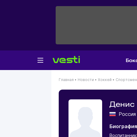
Бок
Главная
•
Новости
•
Хоккей
•
Спортсме
Денис
Росси
Биография
Воспитанник