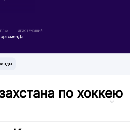
ПЛУА
ДЕЙСТВУЮЩИЙ
портсмен
Да
манды
захстана по хоккею