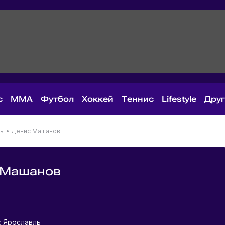
с
MMA
Футбол
Хоккей
Теннис
Lifestyle
Дру
ны
•
Денис Машанов
 Машанов
я
: Ярославль