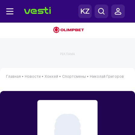
РЕКЛАМА
Главная
•
Новости
•
Хоккей
•
Спортсмены
•
Николай Григоров