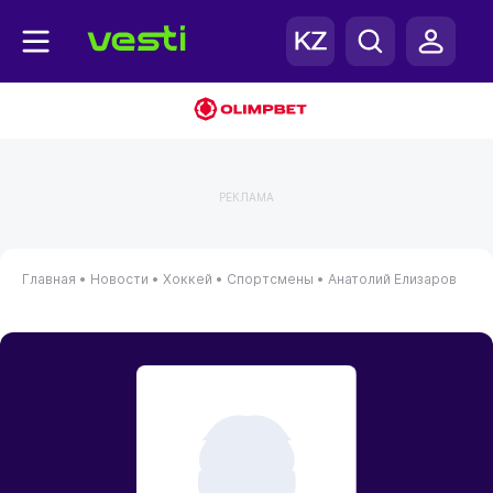
РЕКЛАМА
Главная
•
Новости
•
Хоккей
•
Спортсмены
•
Анатолий Елизаров