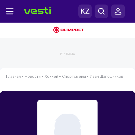
РЕКЛАМА
Главная
•
Новости
•
Хоккей
•
Спортсмены
•
Иван Шапошников