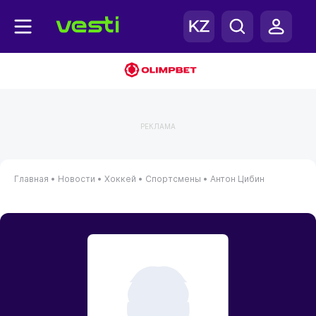
РЕКЛАМА
Главная
•
Новости
•
Хоккей
•
Спортсмены
•
Антон Цибин