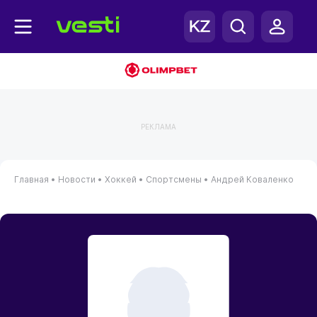
РЕКЛАМА
Главная
•
Новости
•
Хоккей
•
Спортсмены
•
Андрей Коваленко