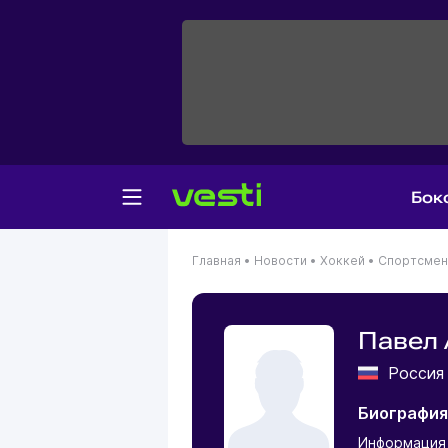
Бок
Главная
•
Новости
•
Хоккей
•
Спортсме
Павел 
Росси
Биография
Информация