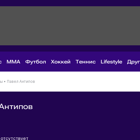
с
MMA
Футбол
Хоккей
Теннис
Lifestyle
Дру
ны
•
Павел Антипов
Антипов
я
 отсутствует