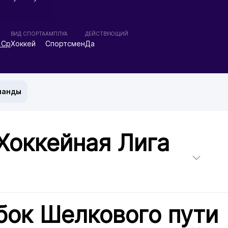
ВИД СПОРТА
АМПЛУА
ДЕЙСТВУЮЩИЙ
 Ср
Хоккей
Спортсмен
Да
манды
Хоккейная Лига
бок Шелкового пути