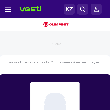
РЕКЛАМА
Главная
•
Новости
•
Хоккей
•
Спортсмены
•
Алексей Погодин