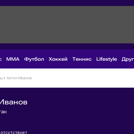
с
MMA
Футбол
Хоккей
Теннис
Lifestyle
Дру
ны
•
Антон Иванов
 Иванов
тан
 отсутствует