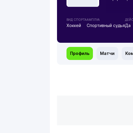
ВИД СПОРТА
АМПЛУА
ДЕЙ
Хоккей
Спортивный судья
Да
Профиль
Матчи
Ко