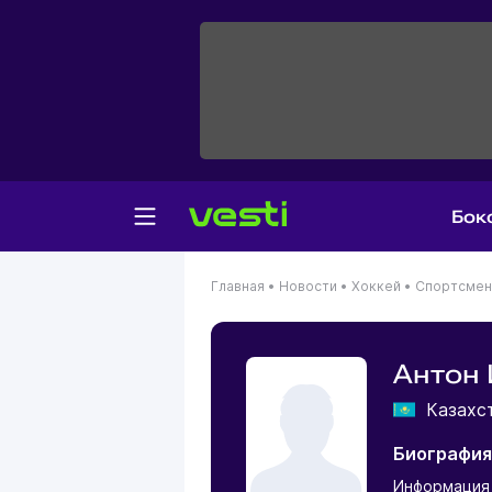
Бок
Главная
•
Новости
•
Хоккей
•
Спортсме
Антон
Казахс
Биография
Информация