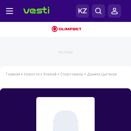
РЕКЛАМА
Главная
•
Новости
•
Хоккей
•
Спортсмены
•
Данила Цыганов