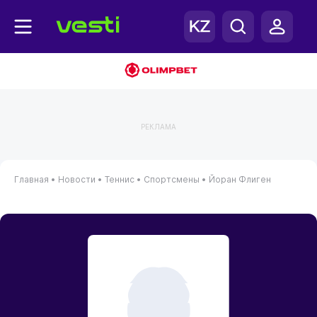
РЕКЛАМА
Главная
•
Новости
•
Теннис
•
Спортсмены
•
Йоран Флиген