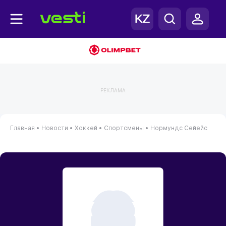
РЕКЛАМА
Главная
•
Новости
•
Хоккей
•
Спортсмены
•
Нормундс Сейейс