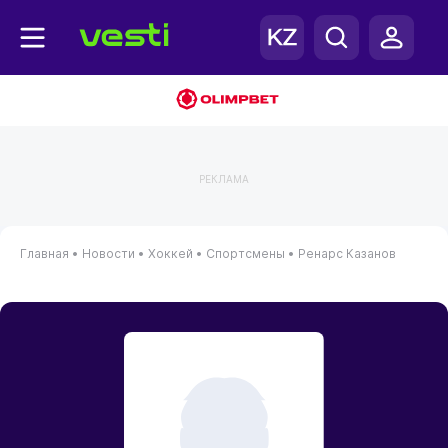
РЕКЛАМА
Главная
•
Новости
•
Хоккей
•
Спортсмены
•
Ренарс Казанов