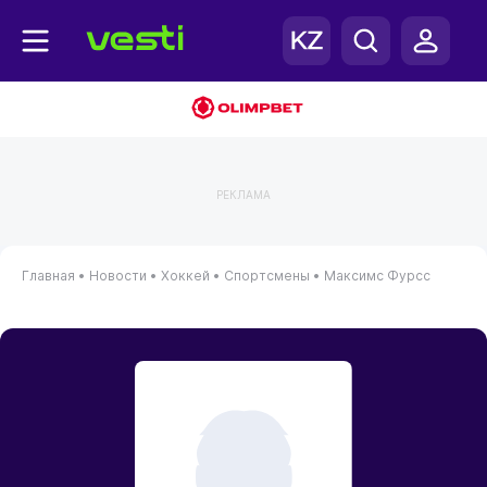
РЕКЛАМА
Главная
•
Новости
•
Хоккей
•
Спортсмены
•
Максимс Фурсс