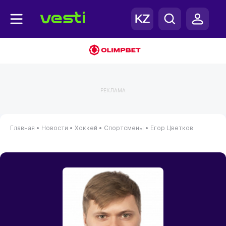
РЕКЛАМА
Главная
•
Новости
•
Хоккей
•
Спортсмены
•
Егор Цветков