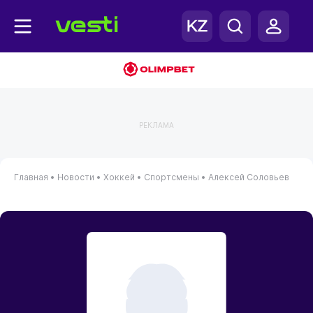
РЕКЛАМА
Главная
•
Новости
•
Хоккей
•
Спортсмены
•
Алексей Соловьев