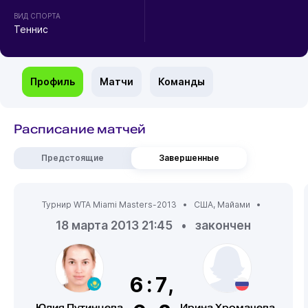
ВИД СПОРТА
Теннис
Профиль
Матчи
Команды
Расписание матчей
Предстоящие
Завершенные
Турнир WTA Miami Masters-2013 •
США
,
Майами
•
18 марта 2013 21:45
•
закончен
6:7,
Юлия Путинцева
Ирина Хромачева