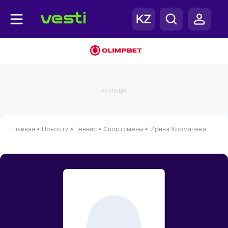
РЕКЛАМА
Главная
•
Новости
•
Теннис
•
Спортсмены
•
Ирина Хромачева