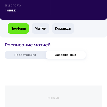
ВИД СПОРТА
Теннис
Профиль
Матчи
Команды
Расписание матчей
Предстоящие
Завершенные
РЕКЛАМА