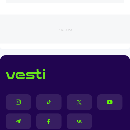
РЕКЛАМА