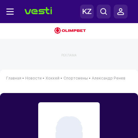
РЕКЛАМА
Главная
•
Новости
•
Хоккей
•
Спортсмены
•
Александр Ренев