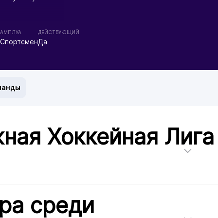
АМПЛУА
ДЕЙСТВУЮЩИЙ
Спортсмен
Да
манды
ная Хоккейная Лига
ра среди