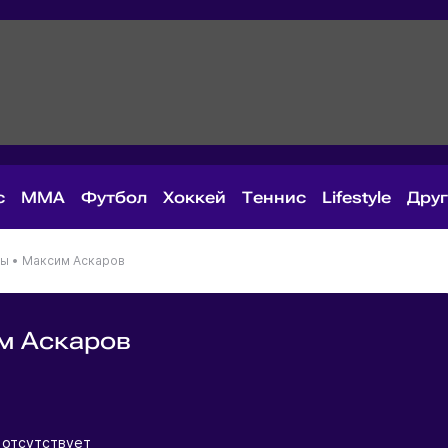
с
MMA
Футбол
Хоккей
Теннис
Lifestyle
Дру
ны
•
Максим Аскаров
м Аскаров
я
 отсутствует