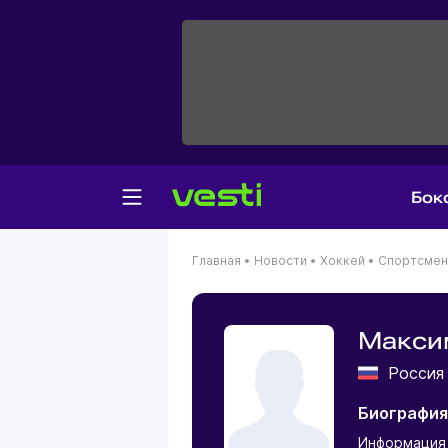
Бок
Главная
•
Новости
•
Хоккей
•
Спортсме
Макси
Росси
Биография
Информация