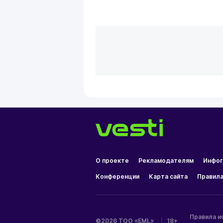
О проекте
Рекламодателям
Инфог
Конференции
Карта сайта
Правила
Правила и
©2026 ТОО «EML»
|
18+