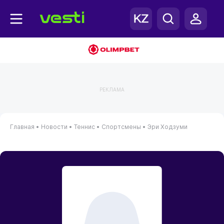
РЕКЛАМА
Главная
•
Новости
•
Теннис
•
Спортсмены
•
Эри Ходзуми