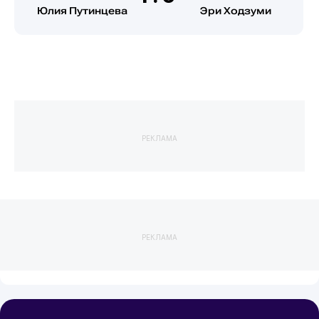
Юлия Путинцева
Эри Ходзуми
РЕКЛАМА
РЕКЛАМА