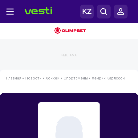
РЕКЛАМА
Главная
•
Новости
•
Хоккей
•
Спортсмены
•
Хенрик Карлссон