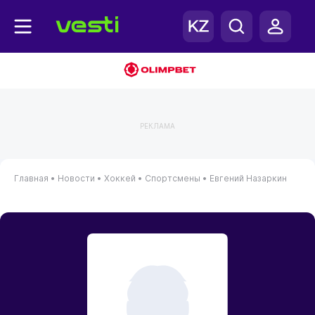
РЕКЛАМА
Главная
•
Новости
•
Хоккей
•
Спортсмены
•
Евгений Назаркин