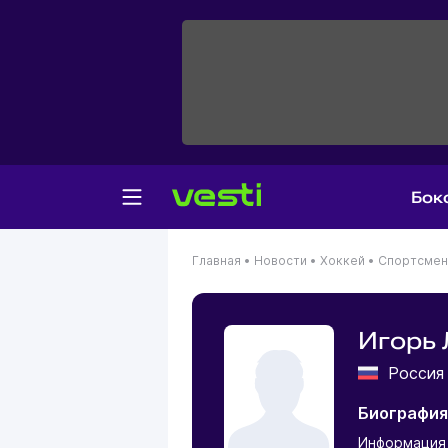
Бок
Главная
•
Новости
•
Хоккей
•
Спортсме
Игорь
Росси
Биография
Информация