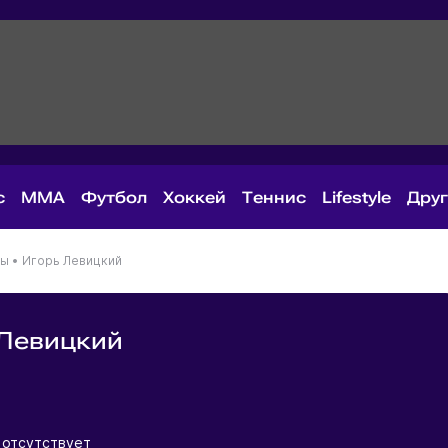
с
MMA
Футбол
Хоккей
Теннис
Lifestyle
Дру
ны
•
Игорь Левицкий
 Левицкий
я
 отсутствует