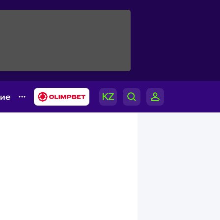
гие
я