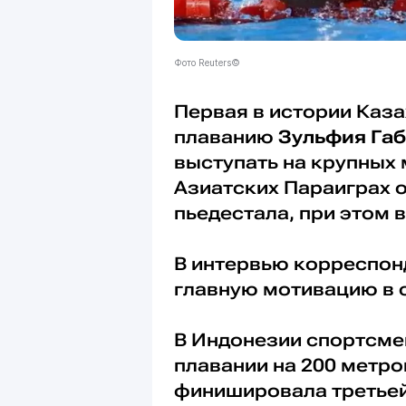
Фото Reuters©
Первая в истории Каз
плаванию
Зульфия Га
выступать на крупных
Азиатских Параиграх о
пьедестала, при этом
В интервью корреспон
главную мотивацию в 
В Индонезии спортсме
плавании на 200 метр
финишировала третьей.