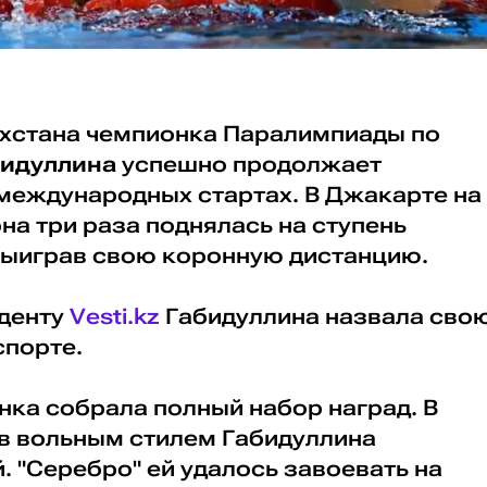
ахстана чемпионка Паралимпиады по
бидуллина
успешно продолжает
 международных стартах. В Джакарте на
на три раза поднялась на ступень
 выиграв свою коронную дистанцию.
денту
Vesti.kz
Габидуллина назвала сво
спорте.
нка собрала полный набор наград. В
ов вольным стилем Габидуллина
 "Серебро" ей удалось завоевать на