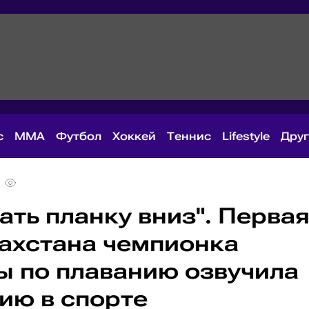
с
MMA
Футбол
Хоккей
Теннис
Lifestyle
Дру
ать планку вниз". Перва
захстана чемпионка
 по плаванию озвучила
ию в спорте