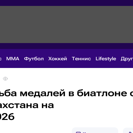
с
MMA
Футбол
Хоккей
Теннис
Lifestyle
Дру
ьба медалей в биатлоне 
ахстана на
026