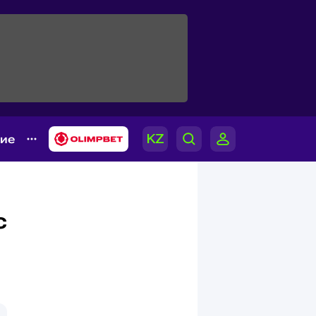
гие
с