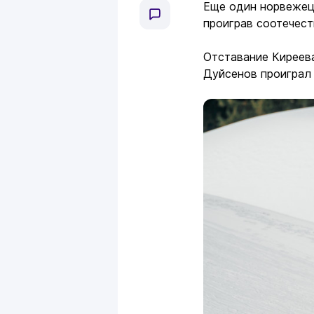
Еще один норвежец 
проиграв соотечест
Отставание Киреева
Дуйсенов проиграл т