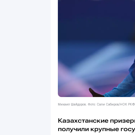
Михаил Шайдоров. Фото: Сали Сабиров/НОК РК©
Казахстанские призе
получили крупные гос