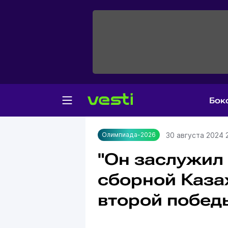
Бок
Главная
Олимпиада-2026
30 августа 2024 
Олимпиада-2026
"Он заслужил 
сборной Каза
второй побед