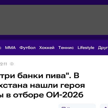
с
MMA
Футбол
Хоккей
Теннис
Lifestyle
Дру
22:11
три банки пива". В
хстана нашли героя
ы в отборе ОИ-2026