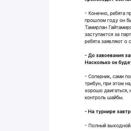
- Конечно, ребята 
прошлом году он бы
Тамирлан Гайтамиро
заступается за пар
ребята заявляют о 
- До завоевания з
Насколько он буд
- Соперник, сами п
трибун, при этом н
хорошо двигаться, 
контроль шайбы.
- На турнире завт
- Полный выходной.