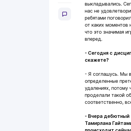
выкладывались. Се
нас не удовлетвори
ребятами поговорили
от каких моментов 
что это значимая и
вперед.
- Сегодня с дисци
скажете?
- Я соглашусь. Мы 
определенные прет
удалениях, потому 
проделали такой об
соответственно, вс
- Вчера дебютный 
Тамирлана Гайтами
происходит сейчас