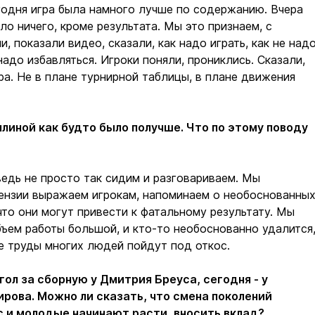
годня игра была намного лучше по содержанию. Вчера
ло ничего, кроме результата. Мы это признаем, с
, показали видео, сказали, как надо играть, как не надо
надо избавляться. Игроки поняли, прониклись. Сказали,
гра. Не в плане турнирной таблицы, в плане движения
плиной как будто было получше. Что по этому поводу
ведь не просто так сидим и разговариваем. Мы
ензии выражаем игрокам, напоминаем о необоснованны
что они могут привести к фатальному результату. Мы
ъем работы большой, и кто-то необоснованно удалится
е труды многих людей пойдут под откос.
гол за сборную у Дмитрия Бреуса, сегодня - у
рова. Можно ли сказать, что смена поколений
 и молодые начинают расти, вносить вклад?