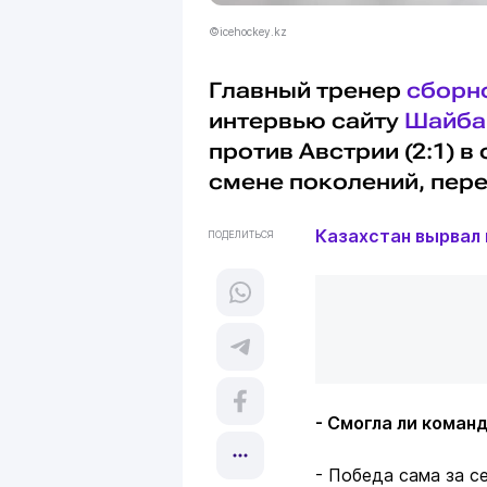
©icehockey.kz
Главный тренер
сборн
интервью сайту
Шайба
против Австрии (2:1) в
смене поколений, пер
Казахстан вырвал 
ПОДЕЛИТЬСЯ
- Смогла ли коман
- Победа сама за с