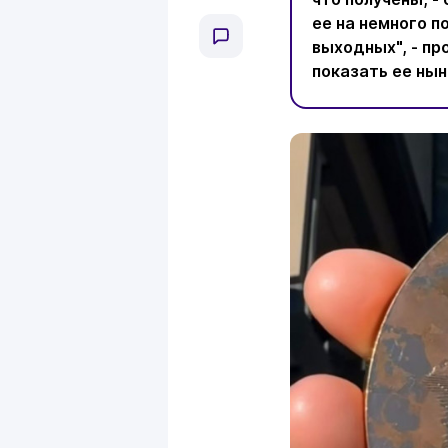
ее на немного п
выходных", - пр
показать ее ны