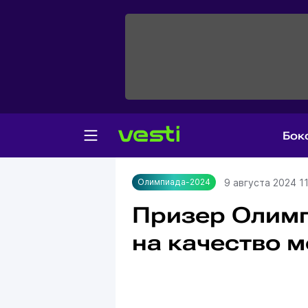
Бок
Главная
Олимпиада-2024
9 августа 2024 1
Олимпиада-2024
Призер Олим
на качество м