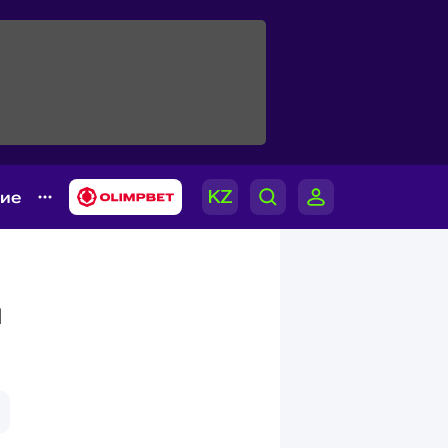
гие
я