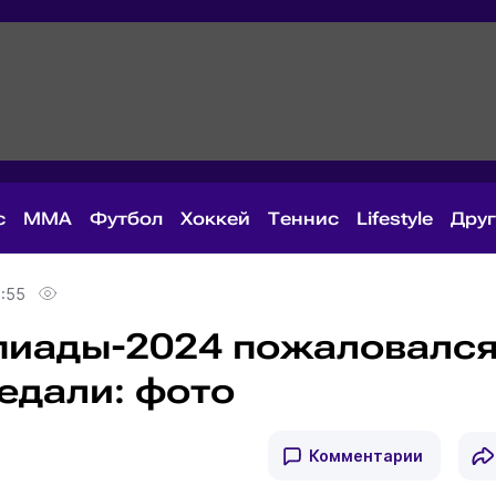
с
MMA
Футбол
Хоккей
Теннис
Lifestyle
Дру
1:55
пиады-2024 пожаловалс
едали: фото
Комментарии