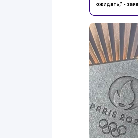
ожидать," - зая