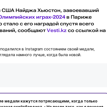
й США Найджа Хьюстон, завоевавший
Олимпийских играх-2024
в Париже
о стало с его наградой спустя всего
ований, сообщают
Vesti.kz
со ссылкой на
поделился в Instagram состоянием своей медали,
ыглядела намного лучше, когда была новой.
ие медали кажутся потрясающими, когда только
сказал скейтбордист. - Но после того, как я поносил