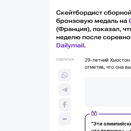
Скейтбордист сборно
бронзовую медаль на
(Франция), показал, чт
неделю после соревн
Dailymail
.
29-летний Хьюстон 
ПОДЕЛИТЬСЯ
отметив, что она в
"Эти олимпийск
что получены, - 