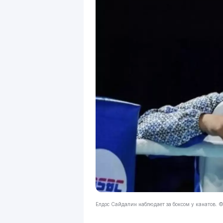
Елдос Сайдалин наблюдает за боксом у канатов.