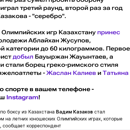
играл третий раунд, второй раз за год
азакова - "серебро".
" Олимпийских игр Казахстану
принес
олодежи Аблайхан Жусупов,
й категории до 60 килограммов. Первое
оист
добыл
Бауыржан Жауынтаев, а
 стали борец греко-римского стиля
яжелоатлеты -
Жаслан Калиев
и
Татьяна
о спорте в вашем телефоне -
аш
Instagram
!
по боксу из Казахстана
Вадим Казаков
стал
ом на летних юношеских Олимпийских играх, которые
е, сообщает корреспондент