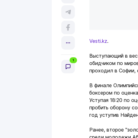
Vesti.kz
.
Выступающий в весе
1
обидчиком по миро
проходил в Софии, 
В финале Олимпийск
боксером по оценка
Уступая 18:20 по о
пробить оборону со
год уступив Найдено
Ранее, второе "зол
среди молодежи Аб