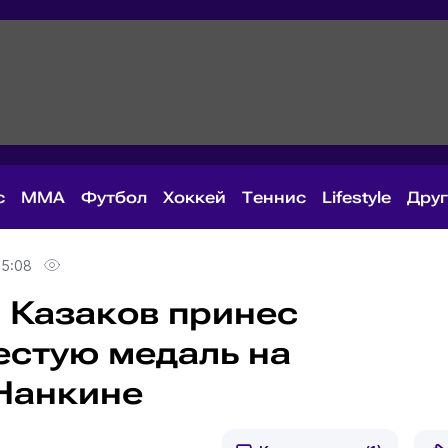
с
MMA
Футбол
Хоккей
Теннис
Lifestyle
Дру
15:08
 Казаков принес
естую медаль на
Нанкине