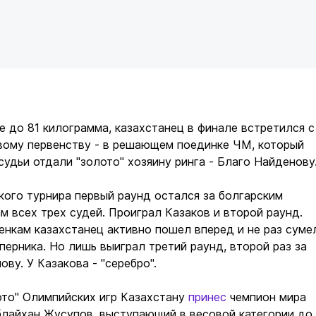
 до 81 килограмма, казахстанец в финале встретился с
вому первенству - в решающем поединке ЧМ, который
судьи отдали "золото" хозяину ринга - Благо Найденову
ого турнира первый раунд остался за болгарским
м всех трех судей. Проиграл Казаков и второй раунд.
ценкам казахстанец активно пошел вперед и не раз суме
перника. Но лишь выиграл третий раунд, второй раз за
ву. У Казакова - "серебро".
ото" Олимпийских игр Казахстану
принес
чемпион мира
лайхан Жусупов, выступающий в весовой категории до