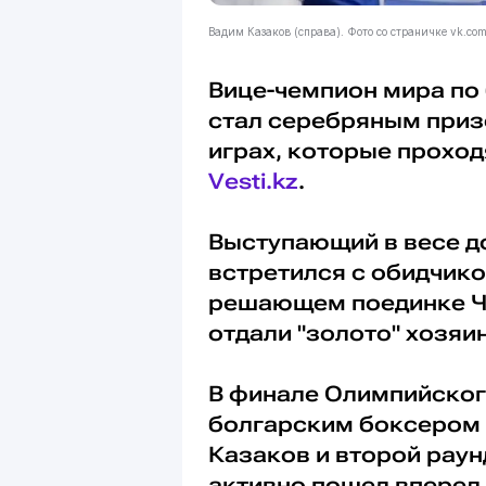
Вадим Казаков (справа). Фото со страничке vk.co
Вице-чемпион мира по
стал серебряным приз
играх, которые проход
Vesti.kz
.
Выступающий в весе д
встретился с обидчико
решающем поединке ЧМ
отдали "золото" хозяин
В финале Олимпийског
болгарским боксером 
Казаков и второй раун
активно пошел вперед 