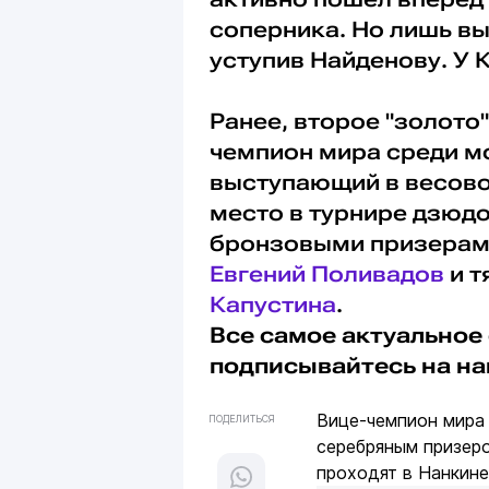
соперника. Но лишь вы
уступив Найденову. У К
Ранее, второе "золото
чемпион мира среди м
выступающий в весово
место в турнире дзюд
бронзовыми призерами
Евгений Поливадов
и т
Капустина
.
Все самое актуальное 
подписывайтесь на н
Вице-чемпион мира 
ПОДЕЛИТЬСЯ
серебряным призер
проходят в Нанкин