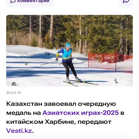
Комментарии
©НОК РК
Казахстан завоевал очередную
медаль на
Азиатских играх-2025
в
китайском Харбине, передают
Vesti.kz
.