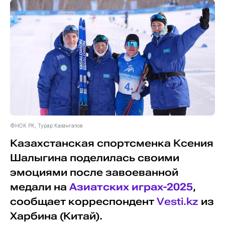
©НОК РК, Турар Казангапов
Казахстанская спортсменка Ксения
Шалыгина поделилась своими
эмоциями после завоеванной
медали на
Азиатских играх-2025
,
сообщает корреспондент
Vesti.kz
из
Харбина (Китай).