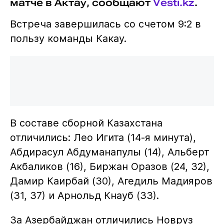
матче в Актау, сообщают
Vesti.kz
.
Встреча завершилась со счетом 9:2 в
пользу команды Какау.
В составе сборной Казахстана
отличились: Лео Игита (14-я минута),
Абдирасул Абдуманапулы (14), Альберт
Акбаликов (16), Биржан Оразов (24, 32),
Дамир Каирбай (30), Агедиль Мадияров
(31, 37) и Арнольд Кнауб (33).
За Азербайджан отличились Новруз