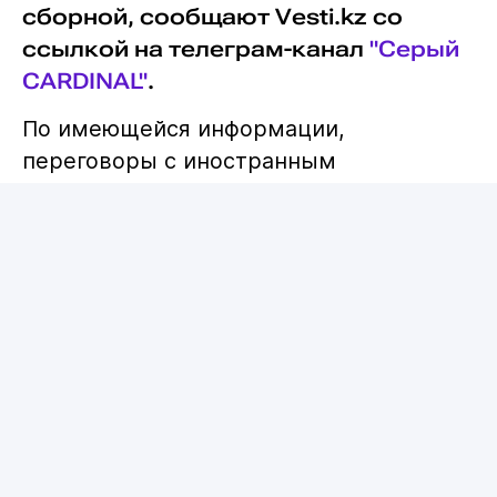
сборной, сообщают Vesti.kz со
ссылкой на телеграм-канал
"Серый
CARDINAL"
.
По имеющейся информации,
переговоры с иностранным
специалистом вышли на финишную
прямую, а официальное объявление
может состояться уже до конца
текущей недели.
Что известно по новому
главному тренеру сборной?