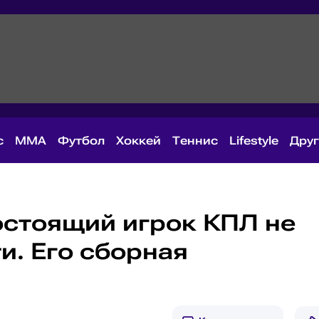
с
MMA
Футбол
Хоккей
Теннис
Lifestyle
Дру
стоящий игрок КПЛ не
и. Его сборная