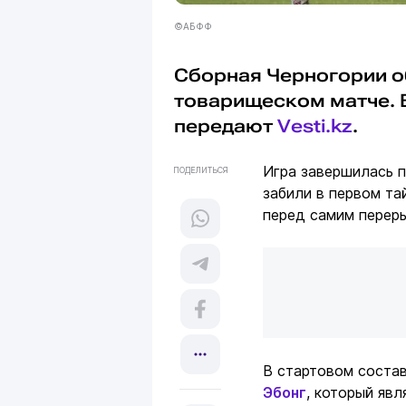
©АБФФ
Сборная Черногории о
товарищеском матче. В
передают
Vesti.kz
.
Игра завершилась п
ПОДЕЛИТЬСЯ
забили в первом та
перед самим перер
В стартовом соста
Эбонг
, который яв