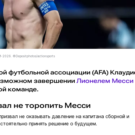
-2026. ©Depositphotos/actionsports
ой футбольной ассоциации (AFA) Клауди
возможном завершении
Лионелем Месси
ой команде.
вал не торопить Месси
призвал не оказывать давление на капитана сборной и
стоятельно принять решение о будущем.