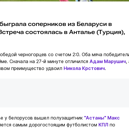
быграла соперников из Беларуси в
стреча состоялась в Анталье (Турция),
обедой черногорцев со счетом 2:0. Оба мяча победител
йме. Сначала на 27-й минуте отличился
Адам Марушич
,
ывом преимущество удвоил
Никола Крстович
.
ве у белорусов вышел полузащитник
"Астаны"
Макс
ляется самым дорогостоящим футболистом
КПЛ
по