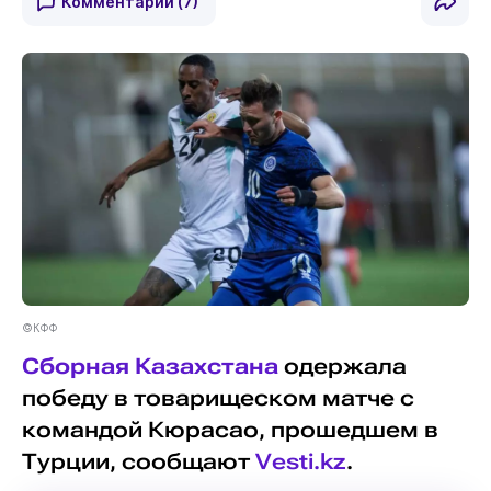
Комментарии
(7)
©КФФ
Сборная Казахстана
одержала
победу в товарищеском матче с
командой Кюрасао, прошедшем в
Турции, сообщают
Vesti.kz
.