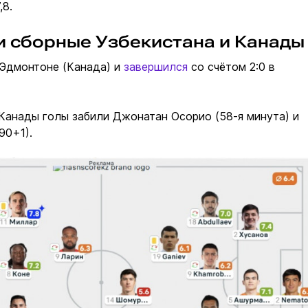
,8.
и сборные Узбекистана и Канады
 Эдмонтоне (Канада) и
завершился
со счётом 2:0 в
Канады голы забили Джонатан Осорио (58-я минута) и
90+1).