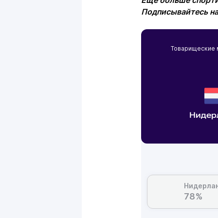
Ещё больше спорти
Подписывайтесь н
Товарищеские
Нидер
Нидерла
78%