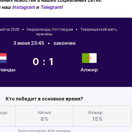
вных новостей в наших социальных сетях.
а наш
Instagram
и
Telegram
!
 матчи 2026 •
Нидерланды
,
Роттердам
• Товарищеский матч,
мужчины
3 июня 23:45
•
закончен
0:1
ланды
Алжир
Кто победит в основное время?
нды
Ничья
Алжир
8%
15%
Проголосовало 436 человек