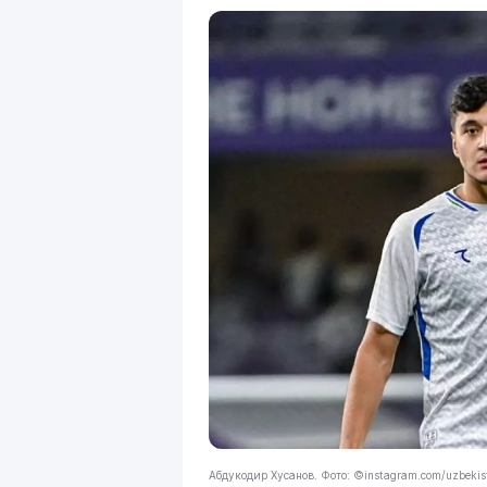
Абдукодир Хусанов. Фото: ©instagram.com/uzbekis