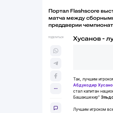
Портал Flashscore вы
матча между сборными
преддверии чемпионат
Хусанов - 
ПОДЕЛИТЬСЯ
Так, лучшим игроко
Абдукодир Хусано
стал капитан нацио
Башакшехир"
Эльд
Лучшим игроком вс