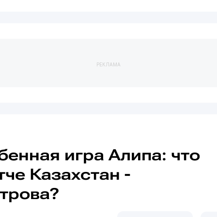
РЕКЛАМА
енная игра Алипа: что
тче Казахстан -
трова?