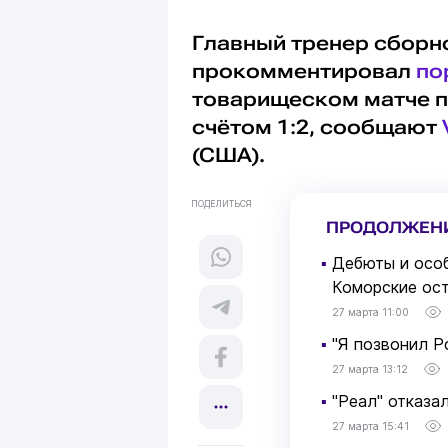
Главный тренер сборн
прокомментировал
по
товарищеском матче п
счётом 1:2, сообщают
(США).
ПОДЕЛИТЬСЯ
ПРОДОЛЖЕН
▪
Дебюты и особ
Коморские ос
27 марта 11:00
▪
"Я позвонил Р
27 марта 13:12
▪
"Реал" отказа
27 марта 15:41