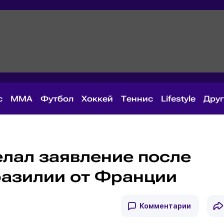
с
MMA
Футбол
Хоккей
Теннис
Lifestyle
Дру
елал заявление после
азилии от Франции
Комментарии