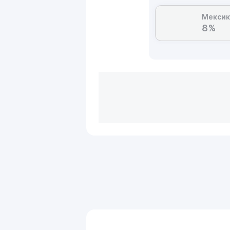
Мексик
8%