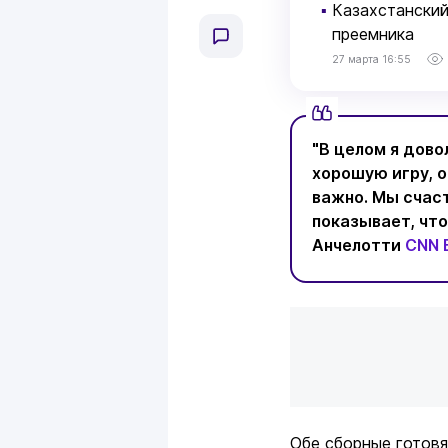
▪
Казахстанский
преемника
27 марта 16:55
"В целом я дово
хорошую игру, о
важно. Мы счаст
показывает, что
Анчелотти
CNN B
Обе сборные готовя