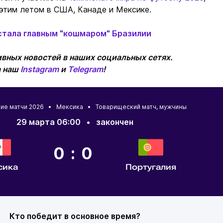
этим летом в США, Канаде и Мексике.
стала главным "кошмаром" Бразилии
вных новостей в наших социальных сетях.
а наш
Instagram
и
Telegram
!
кие матчи 2026 •
Мексика
• Товарищеский матч, мужчины
29 марта 06:00
•
закончен
0:0
сика
Португалия
Кто победит в основное время?