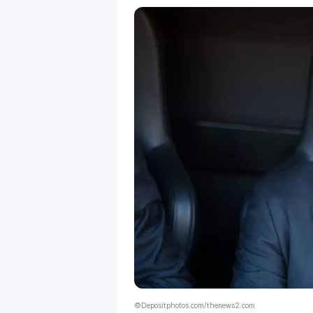
©Depositphotos.com/thenews2.com