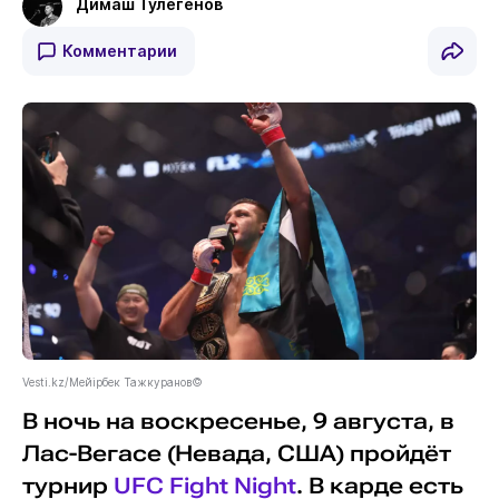
Димаш Тулегенов
Комментарии
Vesti.kz/Мейірбек Тажкуранов©
В ночь на воскресенье, 9 августа, в
Лас-Вегасе (Невада, США) пройдёт
турнир
UFC Fight Night
. В карде есть