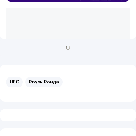
UFC
Роузи Ронда