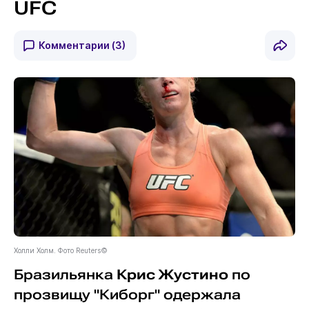
UFC
Комментарии
(3)
Холли Холм. Фото Reuters©
Бразильянка
Крис Жустино
по
прозвищу "Киборг" одержала