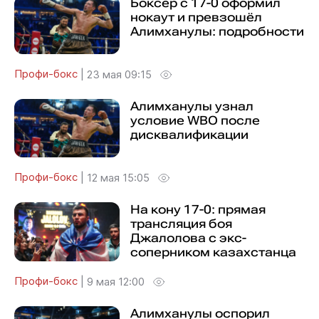
Боксёр с 17-0 оформил
нокаут и превзошёл
Алимханулы: подробности
Профи-бокс
|
23 мая 09:15
Алимханулы узнал
условие WBO после
дисквалификации
Профи-бокс
|
12 мая 15:05
На кону 17-0: прямая
трансляция боя
Джалолова с экс-
соперником казахстанца
Профи-бокс
|
9 мая 12:00
Алимханулы оспорил