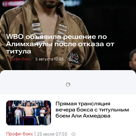
WBO объявила решение по
Алимханулы после отказа от
титула
Профи-бокс
3 августа 12:06
Прямая трансляция
вечера бокса с титульным
боем Али Ахмедова
Профи-бокс
|
25 июля 07:55