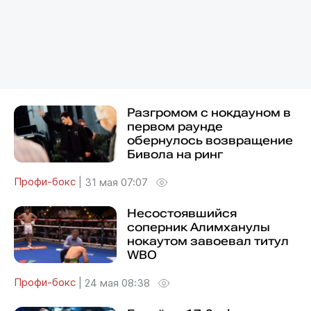
Разгромом с нокдауном в
первом раунде
обернулось возвращение
Бивола на ринг
Профи-бокс
|
31 мая 07:07
Несостоявшийся
соперник Алимханулы
нокаутом завоевал титул
WBO
Профи-бокс
|
24 мая 08:38