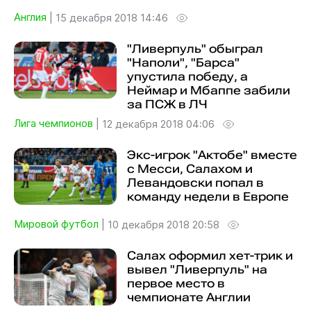
Англия
|
15 декабря 2018 14:46
"Ливерпуль" обыграл
"Наполи", "Барса"
упустила победу, а
Неймар и Мбаппе забили
за ПСЖ в ЛЧ
Лига чемпионов
|
12 декабря 2018 04:06
Экс-игрок "Актобе" вместе
с Месси, Салахом и
Левандовски попал в
команду недели в Европе
Мировой футбол
|
10 декабря 2018 20:58
Салах оформил хет-трик и
вывел "Ливерпуль" на
первое место в
чемпионате Англии