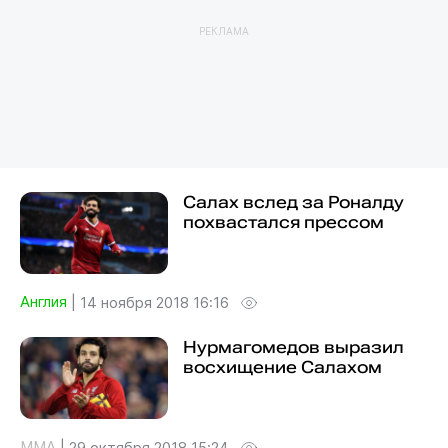
РЕКЛАМА
Салах вслед за Роналду
похвастался прессом
Англия
|
14 ноября 2018 16:16
Нурмагомедов выразил
восхищение Салахом
MMA
|
29 октября 2018 15:24