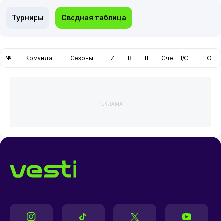
Турниры
Сводная таблица
№
Команда
Сезоны
И
В
П
Счёт П/С
О
РЕКЛАМА