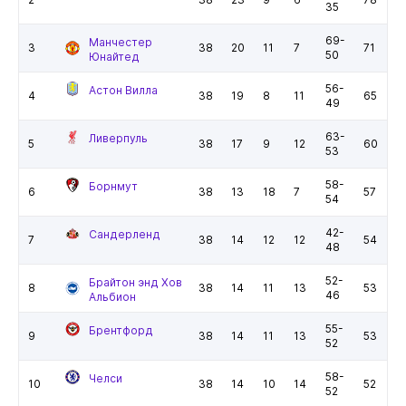
35
69-
Манчестер
3
38
20
11
7
71
50
Юнайтед
56-
Астон Вилла
4
38
19
8
11
65
49
63-
Ливерпуль
5
38
17
9
12
60
53
58-
Борнмут
6
38
13
18
7
57
54
42-
Сандерленд
7
38
14
12
12
54
48
52-
Брайтон энд Хов
8
38
14
11
13
53
46
Альбион
55-
Брентфорд
9
38
14
11
13
53
52
58-
Челси
10
38
14
10
14
52
52