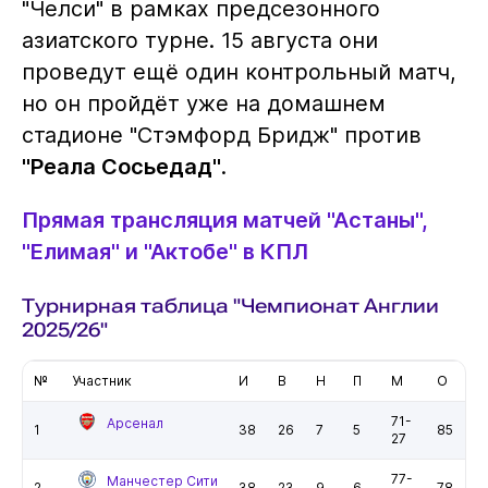
"Челси" в рамках предсезонного
азиатского турне. 15 августа они
проведут ещё один контрольный матч,
но он пройдёт уже на домашнем
стадионе "Стэмфорд Бридж" против
"Реала Сосьедад"
.
Прямая трансляция матчей "Астаны",
"Елимая" и "Актобе" в КПЛ
Турнирная таблица "Чемпионат Англии
2025/26"
№
Участник
И
В
Н
П
М
О
71-
Арсенал
1
38
26
7
5
85
27
77-
Манчестер Сити
2
38
23
9
6
78