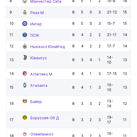
8
8
5
1
2
15-9
16
Манчестер Сити
9
8
5
0
3
21-12
15
Реал М
10
8
5
0
3
15-7
15
Интер
11
8
4
2
2
21-11
14
ПСЖ
12
8
4
2
2
17-7
14
Ньюкасл Юнайтед
14-
Ювентус
13
8
3
4
1
13
10
14
8
4
1
3
17-15
13
Атлетико М
10-
Аталанта
15
8
4
1
3
13
10
13-
Байер
16
8
3
3
2
12
14
19-
Боруссия-09 Д
17
8
3
2
3
11
17
10-
Олимпиакос
18
8
3
2
3
11