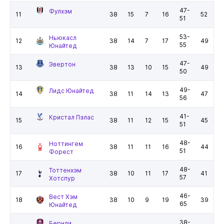
47-
Фулхэм
11
38
15
7
16
52
51
53-
Ньюкасл
12
38
14
7
17
49
55
Юнайтед
47-
Эвертон
13
38
13
10
15
49
50
49-
Лидс Юнайтед
14
38
11
14
13
47
56
41-
Кристал Пэлас
15
38
11
12
15
45
51
48-
Ноттингем
16
38
11
11
16
44
51
Форест
48-
Тоттенхэм
17
38
10
11
17
41
57
Хотспур
46-
Вест Хэм
18
38
10
9
19
39
65
Юнайтед
38-
Бернли