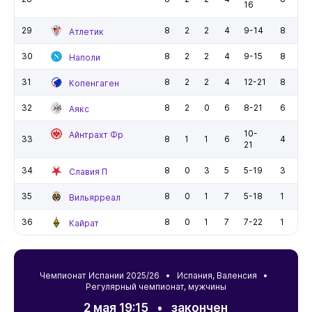
16
29
8
2
2
4
9-14
8
Атлетик
30
8
2
2
4
9-15
8
Наполи
31
8
2
2
4
12-21
8
Копенгаген
32
8
2
0
6
8-21
6
Аякс
10-
Айнтрахт Фр
33
8
1
1
6
4
21
34
8
0
3
5
5-19
3
Славия П
35
8
0
1
7
5-18
1
Вильярреал
36
8
0
1
7
7-22
1
Кайрат
Чемпионат Испании 2025/26 •
Испания
,
Валенсия
•
Регулярный чемпионат, мужчины
2 мая 19:15
•
закончен