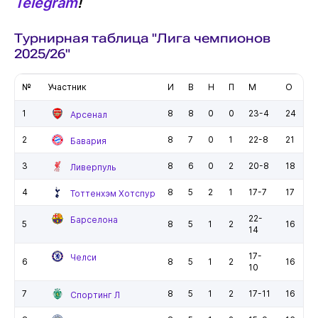
Telegram
!
Турнирная таблица "Лига чемпионов
2025/26"
№
Участник
И
В
Н
П
М
О
1
8
8
0
0
23-4
24
Арсенал
2
8
7
0
1
22-8
21
Бавария
3
8
6
0
2
20-8
18
Ливерпуль
4
8
5
2
1
17-7
17
Тоттенхэм Хотспур
22-
Барселона
5
8
5
1
2
16
14
17-
Челси
6
8
5
1
2
16
10
7
8
5
1
2
17-11
16
Спортинг Л