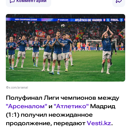
Комментарии
©x.com/arsenal
Полуфинал Лиги чемпионов между
"Арсеналом"
и
"Атлетико"
Мадрид
(1:1) получил неожиданное
продолжение, передают
Vesti.kz
.