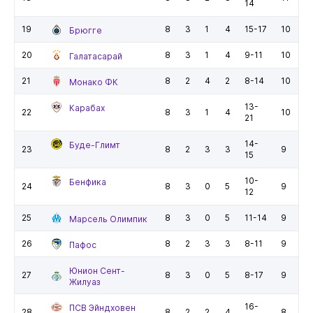
14
19
8
3
1
4
15-17
10
Брюгге
20
8
3
1
4
9-11
10
Галатасарай
21
8
2
4
2
8-14
10
Монако ФК
13-
Карабах
22
8
3
1
4
10
21
14-
Буде-Глимт
23
8
2
3
3
9
15
10-
Бенфика
24
8
3
0
5
9
12
25
8
3
0
5
11-14
9
Марсель Олимпик
26
8
2
3
3
8-11
9
Пафос
Юнион Сент-
27
8
3
0
5
8-17
9
Жилуаз
16-
ПСВ Эйндховен
28
8
2
2
4
8