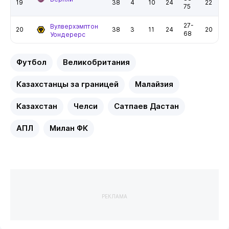
19
38
4
10
24
22
75
27-
Вулверхэмптон
20
38
3
11
24
20
68
Уондерерс
Футбол
Великобритания
Казахстанцы за границей
Малайзия
Казахстан
Челси
Сатпаев Дастан
АПЛ
Милан ФК
РЕКЛАМА