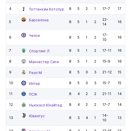
4
8
5
2
1
17-7
17
Тоттенхэм Хотспур
22-
Барселона
5
8
5
1
2
16
14
17-
Челси
6
8
5
1
2
16
10
7
8
5
1
2
17-11
16
Спортинг Л
8
8
5
1
2
15-9
16
Манчестер Сити
9
8
5
0
3
21-12
15
Реал М
10
8
5
0
3
15-7
15
Интер
11
8
4
2
2
21-11
14
ПСЖ
12
8
4
2
2
17-7
14
Ньюкасл Юнайтед
14-
Ювентус
13
8
3
4
1
13
10
14
8
4
1
3
17-15
13