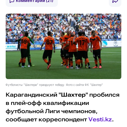
Комментарии
(21)
Футболисты "Шахтера" празднуют победу. Фото с сайта ФК "Шахтер"
Карагандинский "
Шахтер
" пробился
в плей-офф квалификации
футбольной Лиги чемпионов,
сообщает корреспондент
Vesti.kz
.