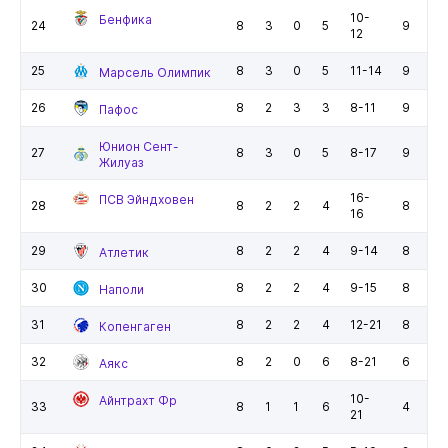
10-
Бенфика
24
8
3
0
5
9
12
25
8
3
0
5
11-14
9
Марсель Олимпик
26
8
2
3
3
8-11
9
Пафос
Юнион Сент-
27
8
3
0
5
8-17
9
Жилуаз
16-
ПСВ Эйндховен
28
8
2
2
4
8
16
29
8
2
2
4
9-14
8
Атлетик
30
8
2
2
4
9-15
8
Наполи
31
8
2
2
4
12-21
8
Копенгаген
32
8
2
0
6
8-21
6
Аякс
10-
Айнтрахт Фр
33
8
1
1
6
4
21