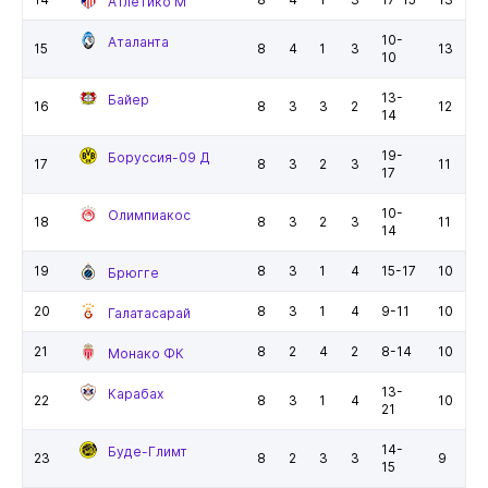
Атлетико М
10-
Аталанта
15
8
4
1
3
13
10
13-
Байер
16
8
3
3
2
12
14
19-
Боруссия-09 Д
17
8
3
2
3
11
17
10-
Олимпиакос
18
8
3
2
3
11
14
19
8
3
1
4
15-17
10
Брюгге
20
8
3
1
4
9-11
10
Галатасарай
21
8
2
4
2
8-14
10
Монако ФК
13-
Карабах
22
8
3
1
4
10
21
14-
Буде-Глимт
23
8
2
3
3
9
15