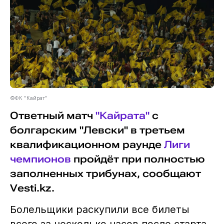
©ФК "Кайрат"
Ответный матч
"Кайрата"
с
болгарским "Левски" в третьем
квалификационном раунде
Лиги
чемпионов
пройдёт при полностью
заполненных трибунах, сообщают
Vesti.kz.
Болельщики раскупили все билеты
всего за несколько часов после старта