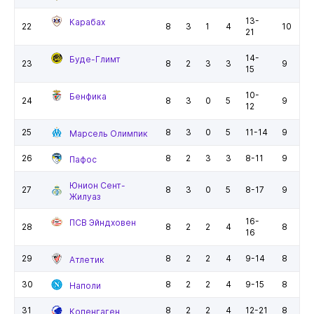
13-
Карабах
22
8
3
1
4
10
21
14-
Буде-Глимт
23
8
2
3
3
9
15
10-
Бенфика
24
8
3
0
5
9
12
25
8
3
0
5
11-14
9
Марсель Олимпик
26
8
2
3
3
8-11
9
Пафос
Юнион Сент-
27
8
3
0
5
8-17
9
Жилуаз
16-
ПСВ Эйндховен
28
8
2
2
4
8
16
29
8
2
2
4
9-14
8
Атлетик
30
8
2
2
4
9-15
8
Наполи
31
8
2
2
4
12-21
8
Копенгаген