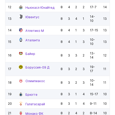
12
8
4
2
2
17-7
14
Ньюкасл Юнайтед
14-
Ювентус
13
8
3
4
1
13
10
14
8
4
1
3
17-15
13
Атлетико М
10-
Аталанта
15
8
4
1
3
13
10
13-
Байер
16
8
3
3
2
12
14
19-
Боруссия-09 Д
17
8
3
2
3
11
17
10-
Олимпиакос
18
8
3
2
3
11
14
19
8
3
1
4
15-17
10
Брюгге
20
8
3
1
4
9-11
10
Галатасарай
21
8
2
4
2
8-14
10
Монако ФК