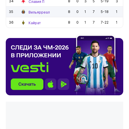
34
8
0
3
5
5-19
3
Славия П
35
8
0
1
7
5-18
1
Вильярреал
36
8
0
1
7
7-22
1
Кайрат