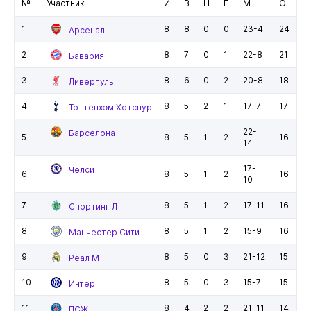
№
Участник
И
В
Н
П
М
О
1
8
8
0
0
23-4
24
Арсенал
2
8
7
0
1
22-8
21
Бавария
3
8
6
0
2
20-8
18
Ливерпуль
4
8
5
2
1
17-7
17
Тоттенхэм Хотспур
22-
Барселона
5
8
5
1
2
16
14
17-
Челси
6
8
5
1
2
16
10
7
8
5
1
2
17-11
16
Спортинг Л
8
8
5
1
2
15-9
16
Манчестер Сити
9
8
5
0
3
21-12
15
Реал М
10
8
5
0
3
15-7
15
Интер
11
8
4
2
2
21-11
14
ПСЖ