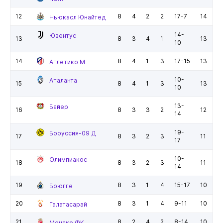
12
8
4
2
2
17-7
14
Ньюкасл Юнайтед
14-
Ювентус
13
8
3
4
1
13
10
14
8
4
1
3
17-15
13
Атлетико М
10-
Аталанта
15
8
4
1
3
13
10
13-
Байер
16
8
3
3
2
12
14
19-
Боруссия-09 Д
17
8
3
2
3
11
17
10-
Олимпиакос
18
8
3
2
3
11
14
19
8
3
1
4
15-17
10
Брюгге
20
8
3
1
4
9-11
10
Галатасарай
21
8
2
4
2
8-14
10
Монако ФК