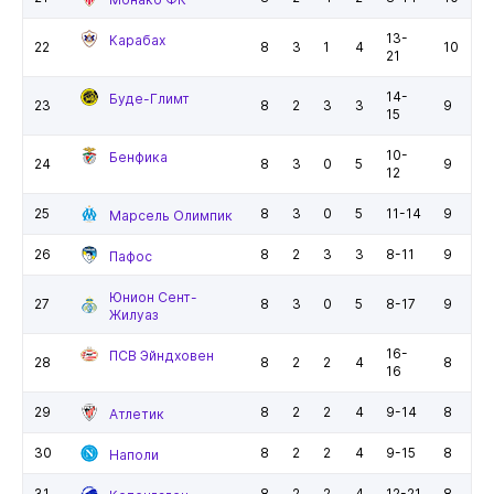
13-
Карабах
22
8
3
1
4
10
21
14-
Буде-Глимт
23
8
2
3
3
9
15
10-
Бенфика
24
8
3
0
5
9
12
25
8
3
0
5
11-14
9
Марсель Олимпик
26
8
2
3
3
8-11
9
Пафос
Юнион Сент-
27
8
3
0
5
8-17
9
Жилуаз
16-
ПСВ Эйндховен
28
8
2
2
4
8
16
29
8
2
2
4
9-14
8
Атлетик
30
8
2
2
4
9-15
8
Наполи
31
8
2
2
4
12-21
8