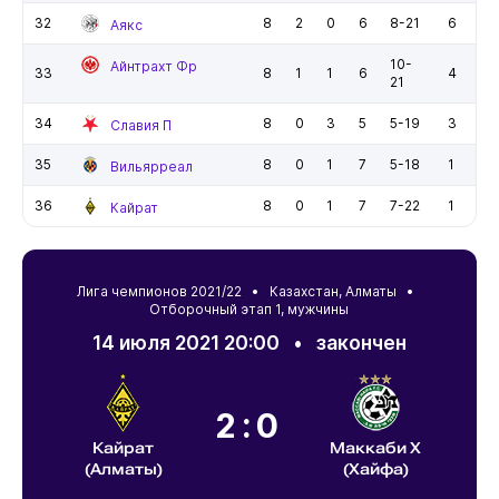
32
8
2
0
6
8-21
6
Аякс
10-
Айнтрахт Фр
33
8
1
1
6
4
21
34
8
0
3
5
5-19
3
Славия П
35
8
0
1
7
5-18
1
Вильярреал
36
8
0
1
7
7-22
1
Кайрат
Лига чемпионов 2021/22 •
Казахстан
,
Алматы
•
Отборочный этап 1, мужчины
14 июля 2021 20:00
•
закончен
2:0
Кайрат
Маккаби Х
(Алматы)
(Хайфа)