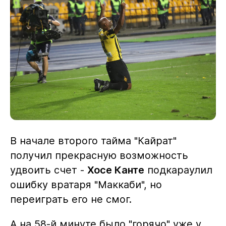
В начале второго тайма "Кайрат"
получил прекрасную возможность
удвоить счет -
Хосе Канте
подкараулил
ошибку вратаря "Маккаби", но
переиграть его не смог.
А на 58-й минуте было "горячо" уже у