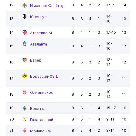
12
8
4
2
2
17-7
14
Ньюкасл Юнайтед
14-
Ювентус
13
8
3
4
1
13
10
14
8
4
1
3
17-15
13
Атлетико М
10-
Аталанта
15
8
4
1
3
13
10
13-
Байер
16
8
3
3
2
12
14
19-
Боруссия-09 Д
17
8
3
2
3
11
17
10-
Олимпиакос
18
8
3
2
3
11
14
19
8
3
1
4
15-17
10
Брюгге
20
8
3
1
4
9-11
10
Галатасарай
21
8
2
4
2
8-14
10
Монако ФК