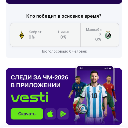
Кто победит в основное время?
Маккаби
Кайрат
Ничья
Х
0%
0%
0%
Проголосовало 0 человек