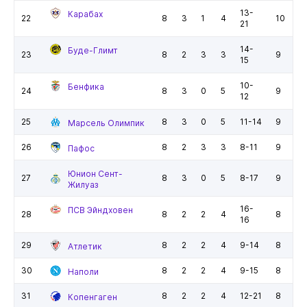
13-
Карабах
22
8
3
1
4
10
21
14-
Буде-Глимт
23
8
2
3
3
9
15
10-
Бенфика
24
8
3
0
5
9
12
25
8
3
0
5
11-14
9
Марсель Олимпик
26
8
2
3
3
8-11
9
Пафос
Юнион Сент-
27
8
3
0
5
8-17
9
Жилуаз
16-
ПСВ Эйндховен
28
8
2
2
4
8
16
29
8
2
2
4
9-14
8
Атлетик
30
8
2
2
4
9-15
8
Наполи
31
8
2
2
4
12-21
8
Копенгаген