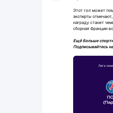
Этот гол может пом
эксперты отмечают
награду станет чем
сборная Франции во
Ещё больше спорти
Подписывайтесь н
Лига чем
П
(Па