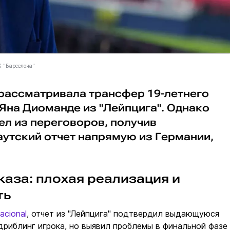
К "Барселона"
 рассматривала трансфер 19-летнего
Яна Диоманде из "Лейпцига". Однако
ел из переговоров, получив
утский отчет напрямую из Германии,
каза: плохая реализация и
ть
acional
, отчет из "Лейпцига" подтвердил выдающуюся
 дриблинг игрока, но выявил проблемы в финальной фазе