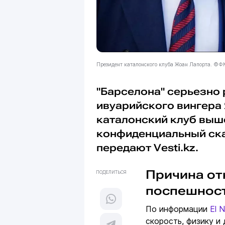
Президент каталонского клуба Жоан Лапорта. ©Ф
"Барселона" серьезно
ивуарийского вингера 
каталонский клуб выш
конфиденциальный ска
передают Vesti.kz.
Причина от
ПОДЕЛИТЬСЯ
поспешнос
По информации
El N
скорость, физику и