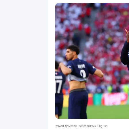
Усман Дембеле. ©x.com/PSG_English