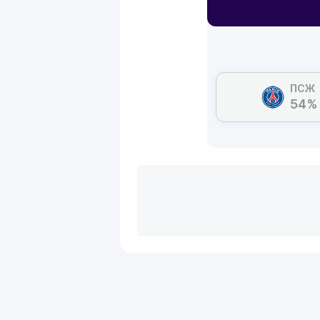
ПСЖ
54%