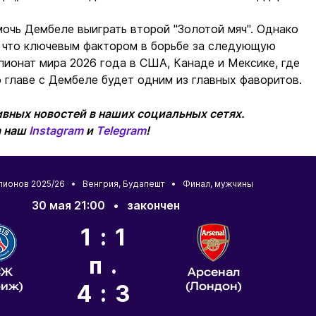
очь Дембеле выиграть второй "Золотой мяч". Однако
, что ключевым фактором в борьбе за следующую
пионат мира 2026 года в США, Канаде и Мексике, где
 главе с Дембеле будет одним из главных фаворитов.
вных новостей в наших социальных сетях.
а наш
Instagram
и
Telegram
!
пионов 2025/26 •
Венгрия
,
Будапешт
• Финал, мужчины
30 мая 21:00
•
закончен
1:1
п.
СЖ
Арсенал
риж)
(Лондон)
4:3