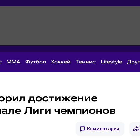
с
MMA
Футбол
Хоккей
Теннис
Lifestyle
Дру
орил достижение
нале Лиги чемпионов
Комментарии