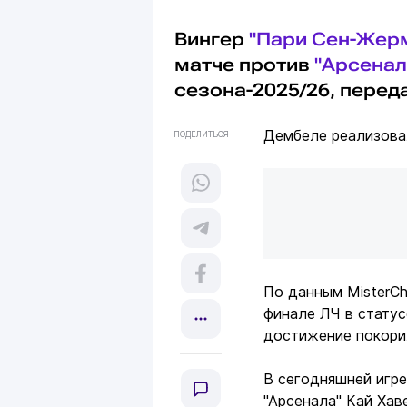
Вингер
"Пари Сен-Жер
матче против
"Арсенал
сезона-2025/26, пере
Дембеле реализовал
ПОДЕЛИТЬСЯ
По данным MisterCh
финале ЛЧ в статус
достижение покори
В сегодняшней игре
"Арсенала" Кай Хав