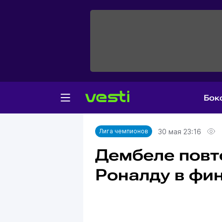
Бок
Главная
Лига чемпионов
30 мая 23:16
Лига чемпионов
Дембеле повт
Роналду в фи